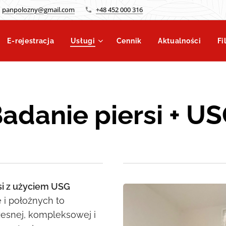
panpolozny@gmail.com
+48 452 000 316
E-rejestracja
Usługi
Cennik
Aktualności
Fi
adanie piersi + U
si z użyciem USG
i położnych to
esnej, kompleksowej i