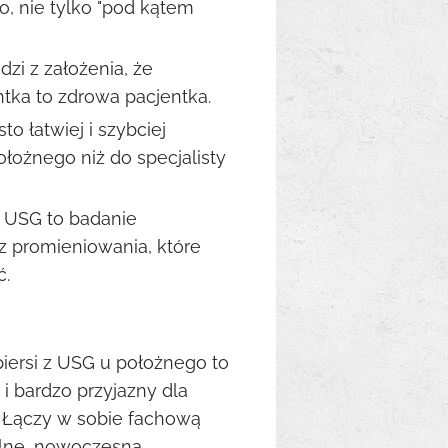
o, nie tylko "pod kątem
zi z założenia, że
tka to zdrowa pacjentka.
o łatwiej i szybciej
łożnego niż do specjalisty
 USG to badanie
z promieniowania, które
ć.
piersi z USG u położnego to
i bardzo przyjazny dla
. Łączy w sobie fachową
lne, nowoczesną