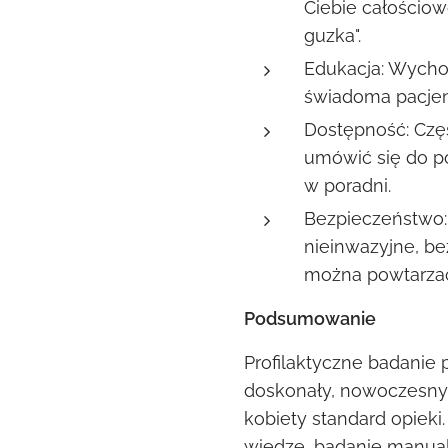
Ciebie całościow
guzka".
Edukacja: Wychod
świadoma pacjen
Dostępność: Częst
umówić się do po
w poradni.
Bezpieczeństwo:
nieinwazyjne, be
można powtarza
Podsumowanie
Profilaktyczne badanie 
doskonały, nowoczesny 
kobiety standard opieki
wiedzę, badanie manua