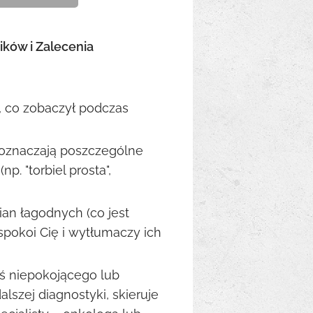
ików i Zalecenia
, co zobaczył podczas
oznaczają poszczególne
np. "torbiel prosta",
an łagodnych (co jest
spokoi Cię i wytłumaczy ich
ś niepokojącego lub
szej diagnostyki, skieruje