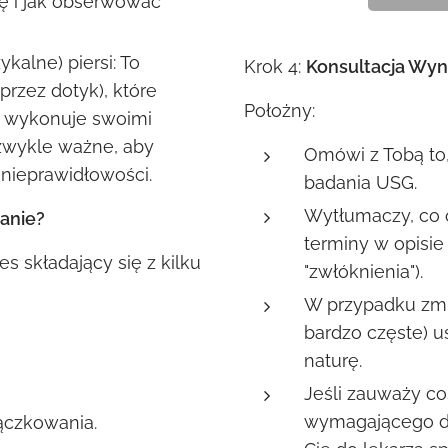
ę i jak obserwować
ykalne) piersi: To
Krok 4:
Konsultacja Wyn
przez dotyk), które
Położny:
y wykonuje swoimi
ezwykle ważne, aby
Omówi z Tobą to
nieprawidłowości.
badania USG.
Wytłumaczy, co 
anie?
terminy w opisie (
s składający się z kilku
"zwłóknienia").
W przypadku zmi
bardzo częste) u
naturę.
Jeśli zauważy co
wymagającego dal
iączkowania.