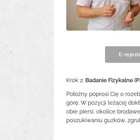
E-rejest
Krok 2:
Badanie Fizykalne (P
Położny poprosi Cię o rozeb
górę. W pozycji leżącej dok
obie piersi, okolice broda
poszukiwaniu guzków, zgrub