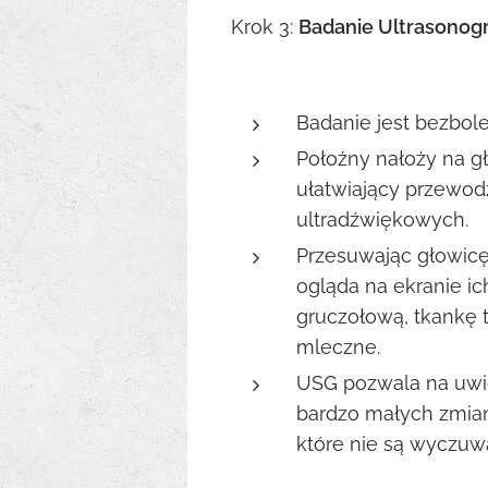
Krok 3:
Badanie Ultrasonogr
Badanie jest bezbole
Położny nałoży na g
ułatwiający przewodz
ultradźwiękowych.
Przesuwając głowicę 
ogląda na ekranie ic
gruczołową, tkankę 
mleczne.
USG pozwala na uwi
bardzo małych zmian 
które nie są wyczuwa