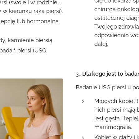
Cię do lekarza sp
si (swoje i w rodzinie –
chirurga onkolog
 w kierunku raka piersi).
ostatecznej diagn
epcję lub hormonalną
Twojego zdrowia,
odpowiednio wcz
y, karmienie piersią.
dalej.
badań piersi (USG,
3..
Dla kogo jest to bad
Badanie USG piersi u po
Młodych kobiet (
nich piersi mają
jest gęsta i lepie
mammografia.
Kobiet w ciąży i 