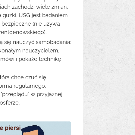
iach zachodzi wiele zmian,
 guzki. USG jest badaniem
t bezpieczne (nie używa
rentgenowskiego).
cą się nauczyć samobadania:
skonałym nauczycielem,
 omówi i pokaże technikę
która chce czuć się
forma regularnego,
"przeglądu" w przyjaznej,
osferze.