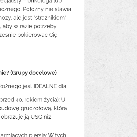
ecjalisty – onkologa lub
icznego. Położny nie stawia
ozy, ale jest "strażnikiem"
 aby w razie potrzeby
eśnie pokierować Cię
anie? (Grupy docelowe)
łożnego jest IDEALNE dla:
przed 40. rokiem życia): U
 budowę gruczołową, która
j obrazuje ją USG niż
karmiących piersią: W tych