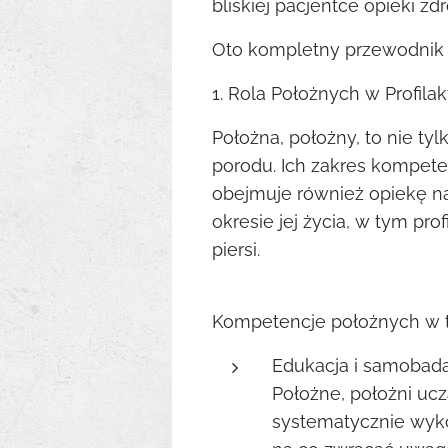
bliskiej pacjentce opieki zd
Oto kompletny przewodnik 
1. Rola Położnych w Profilak
Położna, położny, to nie tylk
porodu. Ich zakres kompetenc
obejmuje również opiekę n
okresie jej życia, w tym pro
piersi.
Kompetencje położnych w t
Edukacja i samobadan
Położne, położni ucz
systematycznie wy