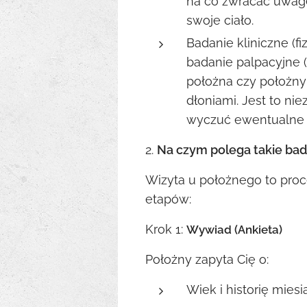
na co zwracać uwag
swoje ciało.
Badanie kliniczne (fiz
badanie palpacyjne (
położna czy położn
dłoniami. Jest to ni
wyczuć ewentualne 
2.
Na czym polega takie bad
Wizyta u położnego to proce
etapów:
Krok 1:
Wywiad (Ankieta)
Położny zapyta Cię o:
Wiek i historię mies