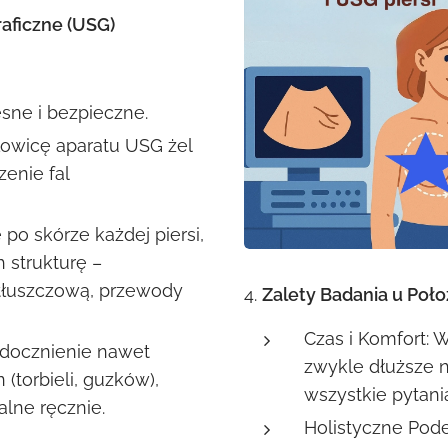
aficzne (USG)
sne i bezpieczne.
łowicę aparatu USG żel
enie fal
po skórze każdej piersi,
h strukturę –
tłuszczową, przewody
4.
Zalety Badania u Poł
Czas i Komfort: 
docznienie nawet
zwykle dłuższe n
(torbieli, guzków),
wszystkie pytani
lne ręcznie.
Holistyczne Pode