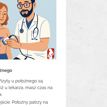
ożnego
Wizyty u położnego są
iż u lekarza, masz czas na
a.
jście: Położny patrzy na