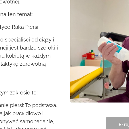
rowotnej.
na ten temat:
tyce Raka Piersi
o specjaliści od ciąży i
ji jest bardzo szeroki i
ad kobietą w każdym
filaktykę zdrowotną
ym zakresie to:
ie piersi: To podstawa.
ą jak prawidłowo i
konywać samobadanie,
E-re