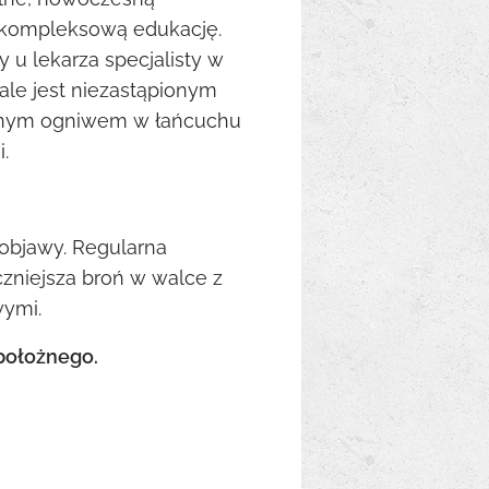
 kompleksową edukację.
y u lekarza specjalisty w
ale jest niezastąpionym
cznym ogniwem w łańcuchu
.
objawy. Regularna
czniejsza broń w walce z
wymi.
położnego.