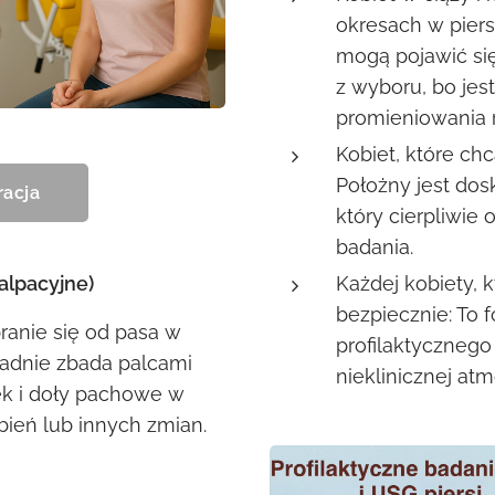
okresach w piers
mogą pojawić się
z wyboru, bo jes
promieniowania 
Kobiet, które ch
Położny jest do
racja
który cierpliwie
badania.
Każdej kobiety, 
alpacyjne)
bezpiecznie: To 
ranie się od pasa w
profilaktycznego 
ładnie zbada palcami
nieklinicznej atm
wek i doły pachowe w
ień lub innych zmian.